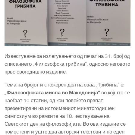
Известуваме за излегувањето од печат на 31. број од
списанието „Филозофска трибина“, односно неговото
прво овогодишно издание.
Тема на бројот и стожерен дел на оваа „Трибина“ е:
„Филозофската мисла во Македонија“
во којшто се
наоѓаат 10 статии, од кои повеќето првпат
презентирани на истоимениот минатогодишен
симпозиум во рамките на 18. чествување на
Светскиот ден на филозофијата. Во ова издание се
поместени и уште два авторски текстови и по еден