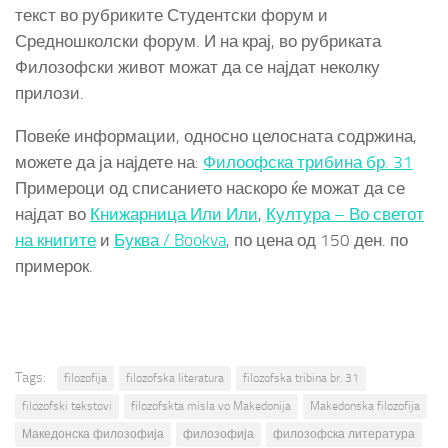
текст во рубриките Студентски форум и
Средношколски форум. И на крај, во рубриката
Филозофски живот можат да се најдат неколку
прилози.
Повеќе информации, односно целосната содржина,
можете да ја најдете на:
Филоофска трибина бр. 31
Примероци од списанието наскоро ќе можат да се
најдат во
Книжарница Или Или
,
Култура – Во светот
на книгите
и
Буква / Bookva
, по цена од 150 ден. по
примерок.
Tags:
filozofija
filozofska literatura
filozofska tribina br. 31
filozofski tekstovi
filozofskta misla vo Makedonija
Makedonska filozofija
Македонска филозофија
филозофија
филозофска литература