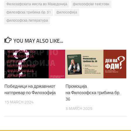
Филозофската мисла во Македонија
филозофски текстови
филозфска трибина бр. 31
философија
философска литература
YOU MAY ALSO LIKE...
Победници на државниот
Промоција
натпревар по Филозофија
на Филозофска трибина бр.
36
15 MARCH 2024
3 MARCH 2025