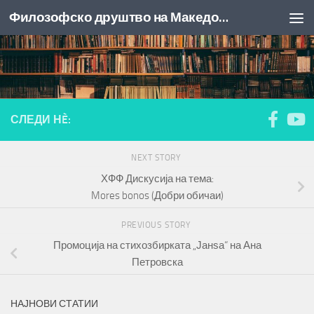
Филозофско друштво на Македонија
Skip to content
СЛЕДИ НÈ:
NEXT STORY
ХФФ Дискусија на тема:
Mores bonos (Добри обичаи)
PREVIOUS STORY
Промоција на стихозбирката „Јанѕа“ на Ана
Петровска
НАЈНОВИ СТАТИИ