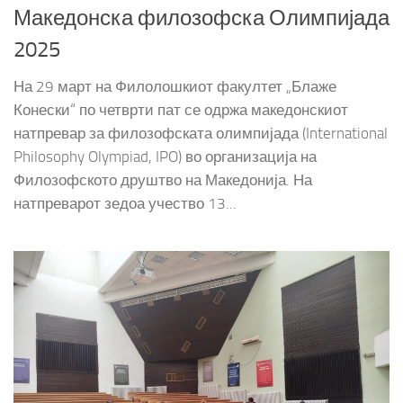
Македонска филозофска Олимпијада
2025
На 29 март на Филолошкиот факултет „Блаже
Конески“ по четврти пат се одржа македонскиот
натпревар за филозофската олимпијада (International
Philosophy Olympiad, IPO) во организација на
Филозофското друштво на Македонија. На
натпреварот зедоа учество 13...