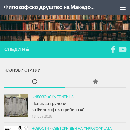
Филозофско друштво на Македонија
Skip to content
СЛЕДИ НÈ:
НАЈНОВИ СТАТИИ
ФИЛОЗОФСКА ТРИБИНА
Повик за трудови
за
Филозофска трибина
40
18 JULY 2026
НОВОСТИ
/
СВЕТСКИ ДЕН НА ФИЛОЗОФИЈАТА