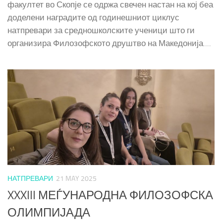
факултет во Скопје се одржа свечен настан на кој беа
доделени наградите од годинешниот циклус
натпревари за средношколските ученици што ги
организира Филозофското друштво на Македонија....
НАТПРЕВАРИ
21 MAY 2025
XXXIII МЕЃУНАРОДНА ФИЛОЗОФСКА
ОЛИМПИЈАДА