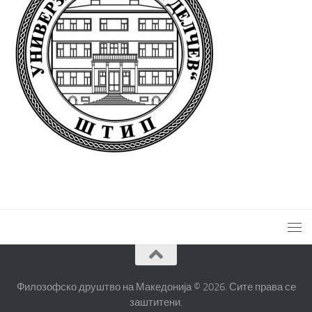
Филозофско друштво на Македонија © 2026. Сите права се
заштитени.