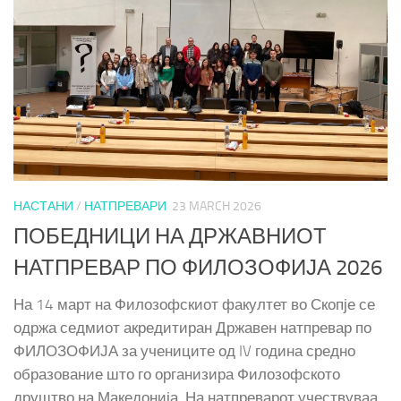
НАСТАНИ
/
НАТПРЕВАРИ
23 MARCH 2026
ПОБЕДНИЦИ НА ДРЖАВНИОТ
НАТПРЕВАР ПО ФИЛОЗОФИЈА 2026
На 14 март на Филозофскиот факултет во Скопје се
одржа седмиот акредитиран Државен натпревар по
ФИЛОЗОФИЈА за учениците од IV година средно
образование што го организира Филозофското
друштво на Македонија. На натпреварот учествуваа