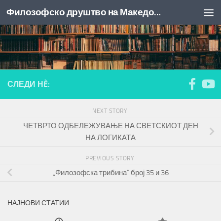
Филозофско друштво на Македонија
Skip to content
СЛЕДИ НÈ:
NEXT STORY
ЧЕТВРТО ОДБЕЛЕЖУВАЊЕ НА СВЕТСКИОТ ДЕН
НА ЛОГИКАТА
PREVIOUS STORY
„Филозофска трибина“ број 35 и 36
НАЈНОВИ СТАТИИ