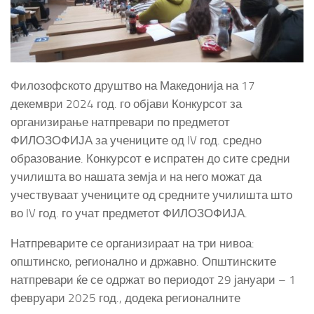
Филозофското друштво на Македонија на 17
декември 2024 год. го објави Конкурсот за
организирање натпревари по предметот
ФИЛОЗОФИЈА за учениците од IV год. средно
образование. Конкурсот е испратен до сите средни
училишта во нашата земја и на него можат да
учествуваат учениците од средните училишта што
во IV год. го учат предметот ФИЛОЗОФИЈА.
Натпреварите се организираат на три нивоа:
општинско, регионално и државно. Општинските
натпревари ќе се одржат во периодот 29 јануари – 1
февруари 2025 год., додека регионалните