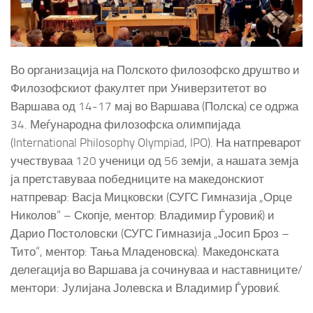
Во организација на Полското филозофско друштво и
Филозофскиот факултет при Универзитетот во
Варшава од 14-17 мај во Варшава (Полска) се одржа
34. Меѓународна филозофска олимпијада
(International Philosophy Olympiad, IPO). На натпреварот
учествуваа 120 ученици од 56 земји, а нашата земја
ја претставуваа победниците на македонскиот
натпревар: Васја Мицковски (СУГС Гимназија „Орце
Николов“ – Скопје, ментор: Владимир Ѓуровиќ) и
Дарио Постоловски (СУГС Гимназија „Јосип Броз –
Тито“, ментор: Тања Младеновска). Македонската
делегација во Варшава ја сочинуваа и наставниците/
ментори: Јулијана Јолевска и Владимир Ѓуровиќ.