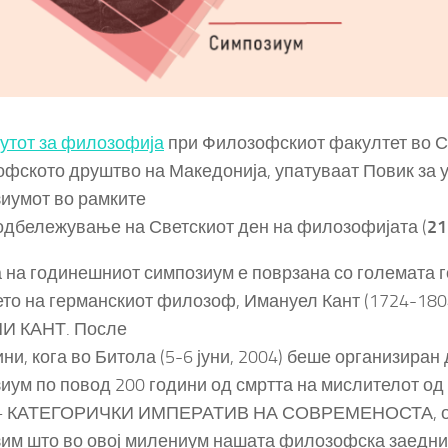
утот за филозофија
при Филозофскиот факултет во С
фското друштво на Македонија, упатуваат Повик за у
иумот во рамките
 одбележување на Светскиот ден на филозофијата (
21
 на годинешниот симпозиум е поврзана со големата 
то на германскиот филозоф, Имануел Кант (1724-1804
И КАНТ. После
ини, кога во Битола (5-6 јуни, 2004) беше организира
иум по повод 200 години од смртта на мислителот од
– КАТЕГОРИЧКИ ИМПЕРАТИВ НА СОВРЕМЕНОСТА, ова
им што во овој милениум нашата филозофска заедни