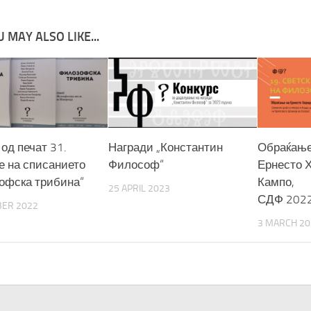
 MAY ALSO LIKE...
од печат 31.
Награди „Константин
Обраќање
е на списанието
Философ“
Ернесто 
офска трибина“
Кампо,
25 APRIL 2023
СДФ 202
BER 2022
3 MARCH 20