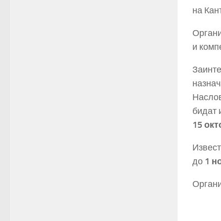
на Кант
Органи
и комп
Заинте
назнач
Наслов
бидат 
15 окт
Извест
до
1 н
Органи