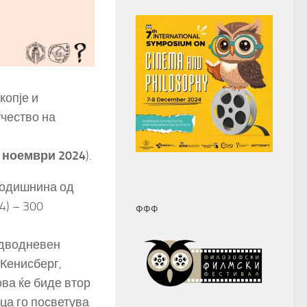
копје и
чество на
 ноември 2024
).
годишнина од
) – 300
ФФФ
н дводневен
 Кенисберг,
 ќе биде втор
ца го посветува