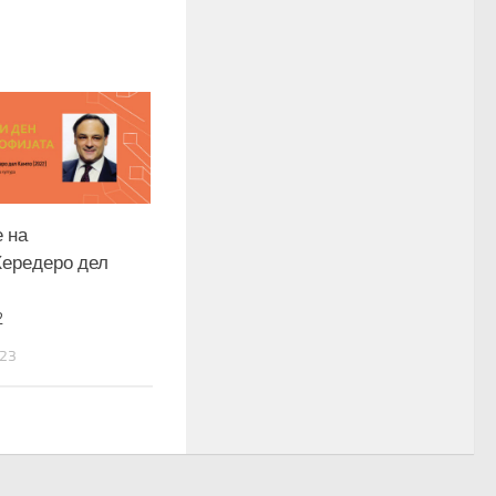
 на
Хередеро дел
2
23