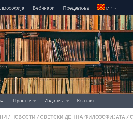
лмософија
Вебинари
Предавања
MK
ња
Проекти
Изданија
Контакт
НИ
/
НОВОСТИ
/
СВЕТСКИ ДЕН НА ФИЛОЗОФИЈАТА
/