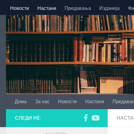
Новости
Настани
Предавања
Изданија
Фи
Skip to content
Дома
За нас
Новости
Настани
Предава
СЛЕДИ НÈ:
НАСТА