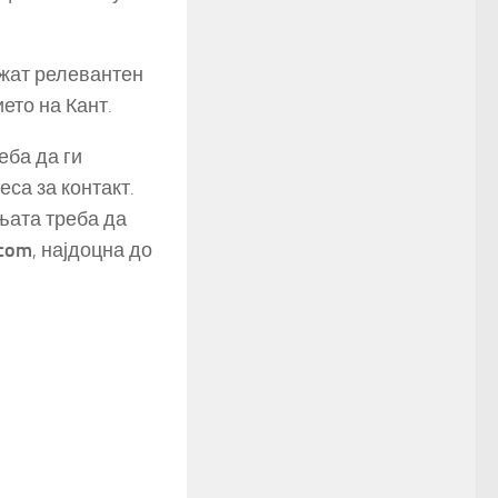
ажат релевантен
ето на Кант.
еба да ги
са за контакт.
њата треба да
.com
, најдоцна до