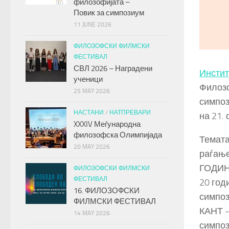
филозофијата –
Повик за симпозиум
11 JUNE 2026
ФИЛОЗОФСКИ ФИЛМСКИ
ФЕСТИВАЛ
СВЛ 2026 – Наградени
Инстит
ученици
Филозо
25 MAY 2026
симпоз
НАСТАНИ
/
НАТПРЕВАРИ
на 21.
XXXIV Меѓународна
филозофска Олимпијада
Темата
20 MAY 2026
раѓање
ГОДИН
ФИЛОЗОФСКИ ФИЛМСКИ
ФЕСТИВАЛ
20 год
16. ФИЛОЗОФСКИ
симпоз
ФИЛМСКИ ФЕСТИВАЛ
КАНТ 
14 MAY 2026
симпоз