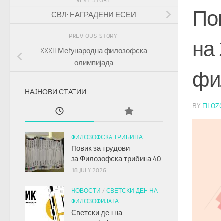
NEXT STORY
По
СВЛ: НАГРАДЕНИ ЕСЕИ
PREVIOUS STORY
на 
XXXII Меѓународна филозофска
олимпијада
фи
НАЈНОВИ СТАТИИ
BY
FILOZ
ФИЛОЗОФСКА ТРИБИНА
Повик за трудови
за
Филозофска трибина
40
18 JULY 2026
НОВОСТИ
/
СВЕТСКИ ДЕН НА
ФИЛОЗОФИЈАТА
Светски ден на