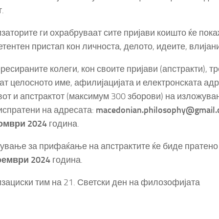
.
заторите ги охрабруваат сите пријави коишто ќе пок
етентен пристап кон личноста, делото, идеите, влијани
ресираните колеги, кон своите пријави (апстракти), тр
ат целосното име, афилијацијата и електронската адре
от и апстрактот (максимум 300 зборови) на изложува
испратени на адресата:
macedonian.philosophy@gmail
омври 2024
година.
ување за прифаќање на апстрактите ќе биде пратено
оември 2024
година.
зациски тим на 21. Светски ден на филозофијата