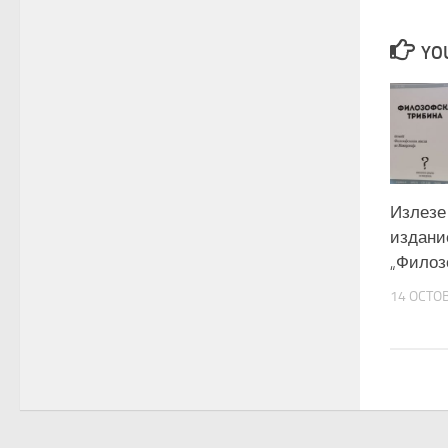
YOU
Излезе 
издани
„Филоз
14 OCTO