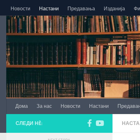
Новости
Настани
Предавања
Изданија
Фи
Skip to content
Дома
За нас
Новости
Настани
Предава
СЛЕДИ НÈ:
НАСТА