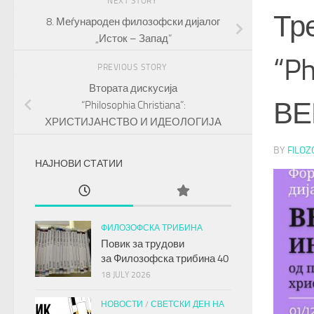
NEXT STORY
Тре
8. Меѓународен филозофски дијалог
„Исток – Запад“
“Ph
PREVIOUS STORY
Втората дискусија
ВЕ
“Philosophia Christiana”:
ХРИСТИЈАНСТВО И ИДЕОЛОГИЈА
BY
FILOZ
НАЈНОВИ СТАТИИ
ФИЛОЗОФСКА ТРИБИНА
Повик за трудови
за
Филозофска трибина
40
18 JULY 2026
НОВОСТИ
/
СВЕТСКИ ДЕН НА