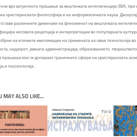
очи врз актуелното прашање за вештачката интелигенција (ВИ), при ш
 на христијанската философија и на информатичката наука. Дискусиј
етстави различните димензии на феноменот на вештачката интелигенц
ицира неговата рецепција и интерпретации во популарната култур
 обрне на етичките импликации на примената на оваа технологија во
ста, надзорот, јавната администрација, образованието, творештвото и
и прашања кои ги допираат граничните сфери на христијанската аске
ја и гносеологија…
 MAY ALSO LIKE...