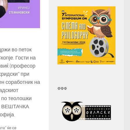
одржи во петок
копје. Гости на
евиќ (професор
ридски“ при
ен соработник на
ФФФ
адскиот
р по теолошки
 е ВЕШТАЧКА
офија.
na“ ќе се