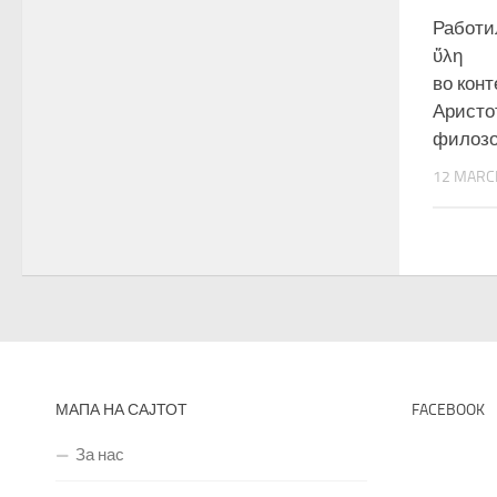
Работи
ὕλη
во конт
Аристо
филозо
12 MARC
МАПА НА САЈТОТ
FACEBOOK
За нас