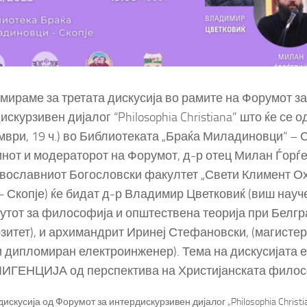
ираме за третата дискусија во рамите на Форумот за
искурзивен дијалог “Philosophia Christiana” што ќе се 
мври, 19 ч.) во Библиотеката „Браќа Миладиновци“ – С
нот и модераторот на Форумот, д-р отец Милан Ѓорѓ
вославниот Богословски факултет „Свети Климент Ох
 Скопје) ќе бидат д-р Владимир Цветковиќ (виш науч
утот за философија и општествена теорија при Белгр
зитет), и архимандрит Иринеј Стефановски, (магисте
и дипломиран електроинженер). Тема на дискусијата
ГЕНЦИЈА од перспектива на Христијанската филос
дискусија од Форумот за интердискурзивен дијалог „Philosophia Christia