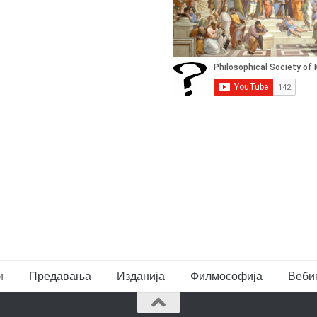
и
Предавања
Изданија
Филмософија
Веби