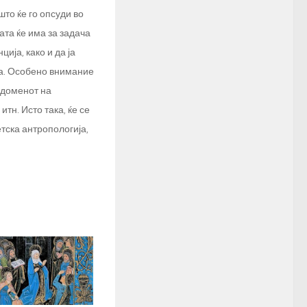
то ќе го опсуди во
ата ќе има за задача
ија, како и да ја
а. Особено внимание
 доменот на
тн. Исто така, ќе се
тска антропологија,