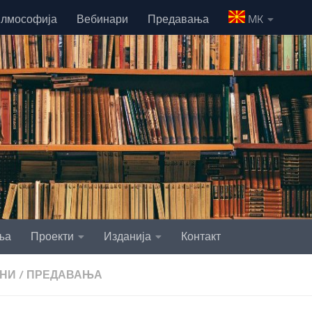
лмософија
Вебинари
Предавања
MK
ња
Проекти
Изданија
Контакт
НИ
/
ПРЕДАВАЊА