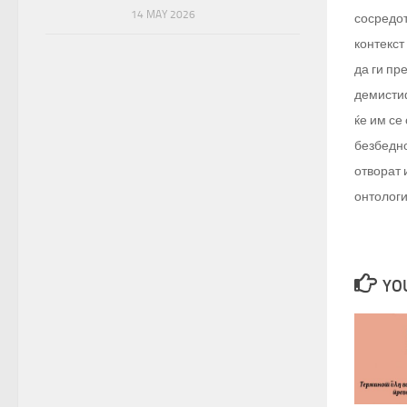
14 MAY 2026
сосредот
контекст
да ги пр
демистиф
ќе им се
безбедно
отворат 
онтологи
YOU