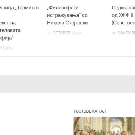
лница „Терминот
„Филозофски
Седма па
истражувања“ со
од ХФФ II:
екст на
Никола Стојкоски
(Сопствен
теловата
31 OCTOBER 2022
29 NOVEMB
фија“
H 2015
YOUTUBE КАНАЛ