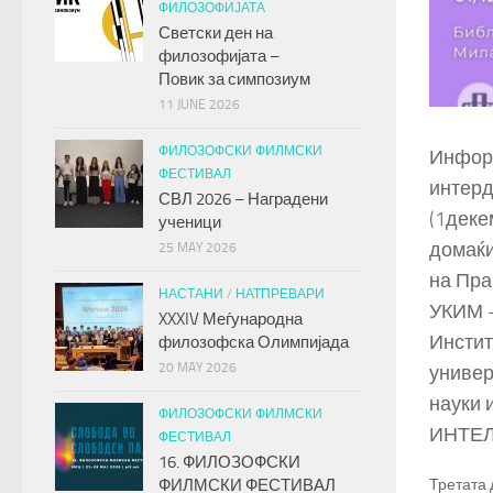
ФИЛОЗОФИЈАТА
Светски ден на
филозофијата –
Повик за симпозиум
11 JUNE 2026
ФИЛОЗОФСКИ ФИЛМСКИ
Информ
ФЕСТИВАЛ
интерд
СВЛ 2026 – Наградени
(1деке
ученици
домаќи
25 MAY 2026
на Пра
НАСТАНИ
/
НАТПРЕВАРИ
УКИМ –
XXXIV Меѓународна
Инстит
филозофска Олимпијада
20 MAY 2026
универ
науки 
ФИЛОЗОФСКИ ФИЛМСКИ
ИНТЕЛИ
ФЕСТИВАЛ
16. ФИЛОЗОФСКИ
Третата 
ФИЛМСКИ ФЕСТИВАЛ