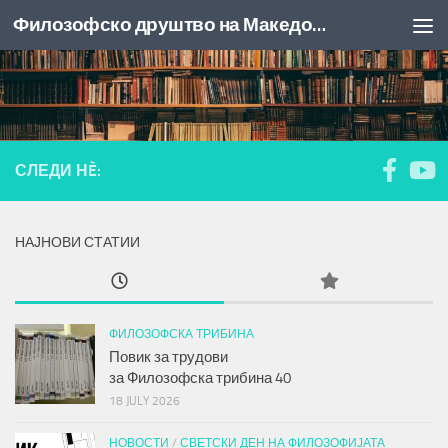
Филозофско друштво на Македонија
Skip to content
СЛЕДИ НÈ:
НАЈНОВИ СТАТИИ
ФИЛОЗОФСКА ТРИБИНА
Повик за трудови
за
Филозофска трибина
40
18 JULY 2026
НОВОСТИ
/
СВЕТСКИ ДЕН НА ФИЛОЗОФИЈАТА