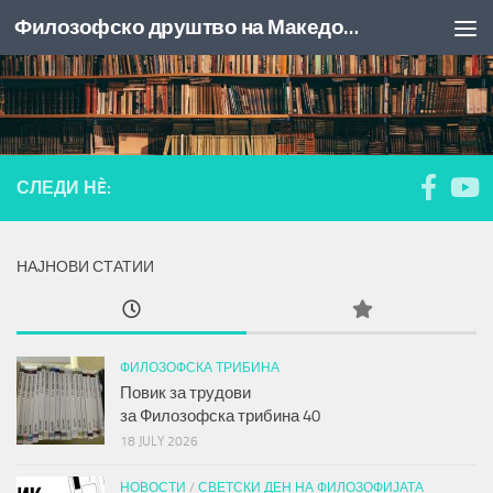
Филозофско друштво на Македонија
Skip to content
СЛЕДИ НÈ:
НАЈНОВИ СТАТИИ
ФИЛОЗОФСКА ТРИБИНА
Повик за трудови
за
Филозофска трибина
40
18 JULY 2026
НОВОСТИ
/
СВЕТСКИ ДЕН НА ФИЛОЗОФИЈАТА