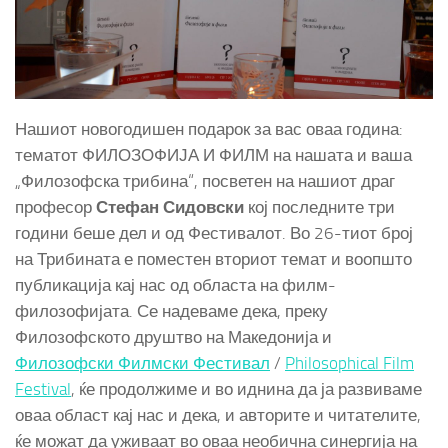
Нашиот новогодишен подарок за вас оваа година:
тематот ФИЛОЗОФИЈА И ФИЛМ на нашата и ваша
„Филозофска трибина“, посветен на нашиот драг
професор
Стефан Сидовски
кој последните три
години беше дел и од Фестивалот. Во 26-тиот број
на Трибината е поместен вториот темат и воопшто
публикација кај нас од областа на филм-
филозофијата. Се надеваме дека, преку
Филозофското друштво на Македонија и
Филозофски Филмски Фестивал
/
Philosophical Film
Festival
, ќе продолжиме и во иднина да ја развиваме
оваа област кај нас и дека, и авторите и читателите,
ќе можат да уживаат во оваа необична синергија на