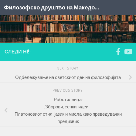
Филозофско друштво на Македонија
Skip to content
СЛЕДИ НÈ:
NEXT STORY
Одбележување на светскиот ден на филозофијата
PREVIOUS STORY
Работилница:
„Зборови, сенки, идеи –
Платоновиот стил, јазик и мисла како преведувачки
предизвик