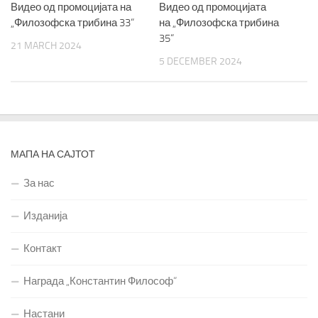
Видео од промоцијата на
Видео од промоцијата
„Филозофска трибина 33“
на „Филозофска трибина
35“
21 MARCH 2024
5 DECEMBER 2024
МАПА НА САЈТОТ
За нас
Изданија
Контакт
Награда „Константин Философ“
Настани