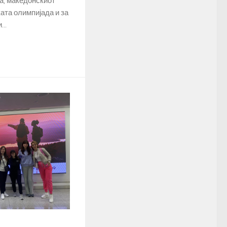
а, македонскиот
ата олимпијада и за
..