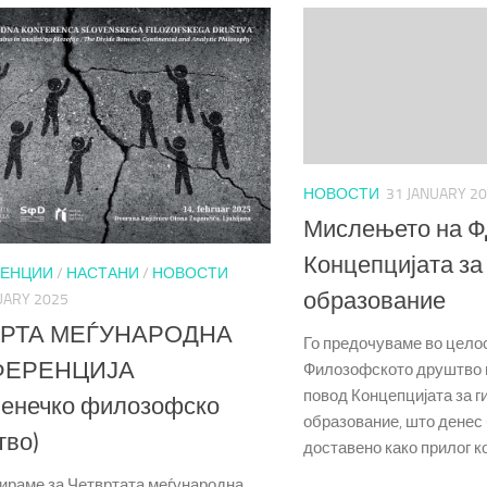
НОВОСТИ
31 JANUARY 2
Мислењето на Ф
Концепцијата за
РЕНЦИИ
/
НАСТАНИ
/
НОВОСТИ
образование
UARY 2025
РТА МЕЃУНАРОДНА
Го предочуваме во цело
ФЕРЕНЦИЈА
Филозофското друштво 
повод Концепцијата за г
венечко филозофско
образование, што денес
тво)
доставено како прилог к
раме за Четвртата меѓународна