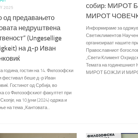
АЛ
собир: МИРОТ 
Y 2025
МИРОТ ЧОВЕЧ
о од предавањето
овата недруштвена
Информираме за одржув
Светиклиментов Научен 
веност“ (Ungesellige
организираат нашите при
igkeit) на д-р Иван
Православниот богосло
нковиќ
„Свети Климент Охридск
Темата на годинешниот 
 година, гостин на 14. Филозофски
МИРОТ БОЖЈИ И МИРОТ
 фестивал беше д-р Иван
иќ. Гостинот од Србија, во
ка со Филозофскиот факултет при
копје, на 10 јуни (2024) одржа и
е на тема „Кантовата...