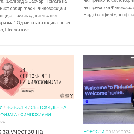
натпревар по филозофиј
na“ (Белград & Заечар). Темата на
натпревар за Филозофск
ниот собир гласи: „Филозофија и
Најдобар фил(м)ософски.
нција – ризик од дигиталног
ризма“. Од минатата година, освен
р, Школата се...
И
/
НОВОСТИ
/
СВЕТСКИ ДЕН НА
ФИЈАТА
/
СИМПОЗИУМИ
024
 за учество на
НОВОСТИ
28 MAY 2024