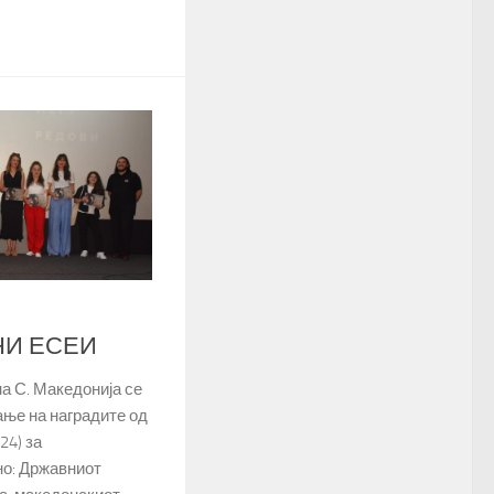
НИ ЕСЕИ
на С. Македонија се
ње на наградите од
24) за
о: Државниот