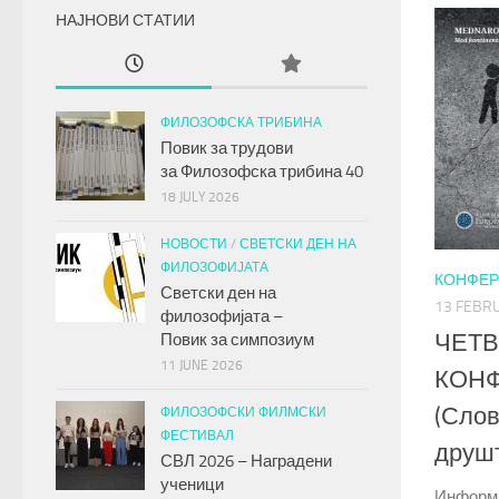
НАЈНОВИ СТАТИИ
ФИЛОЗОФСКА ТРИБИНА
Повик за трудови
за
Филозофска трибина
40
18 JULY 2026
НОВОСТИ
/
СВЕТСКИ ДЕН НА
ФИЛОЗОФИЈАТА
КОНФЕ
Светски ден на
13 FEBR
филозофијата –
ЧЕТВ
Повик за симпозиум
11 JUNE 2026
КОН
(Сло
ФИЛОЗОФСКИ ФИЛМСКИ
ФЕСТИВАЛ
друш
СВЛ 2026 – Наградени
ученици
Информи