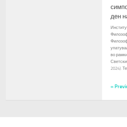
симпо
ден н
Институ
Филозоф
Филозоф
упатува
во рамк
Светски
2024). Те
« Previ