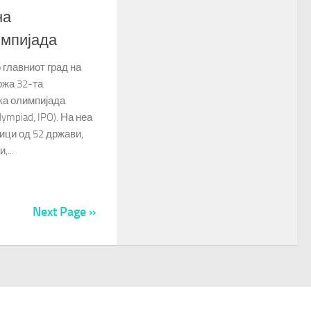
на
мпијада
 главниот град на
ржа 32-та
а олимпијада
Olympiad, IPO). На неа
ици од 52 држави,
,...
Next Page »