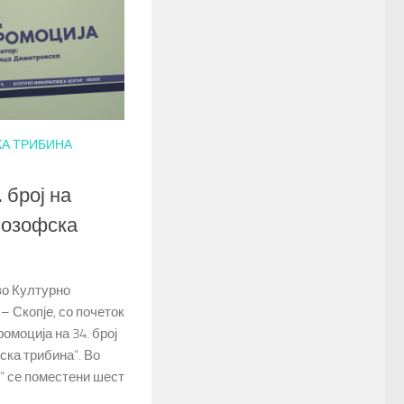
А ТРИБИНА
 број на
лозофска
 во Културно
 Скопје, со почеток
промоција на 34. број
ска трибина“. Во
“ се поместени шест