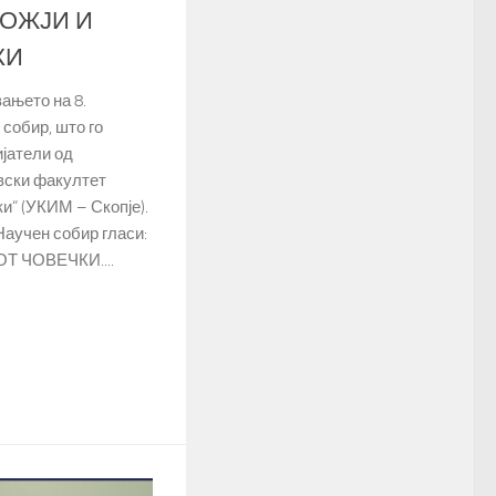
БОЖЈИ И
КИ
ањето на 8.
собир, што го
јатели од
вски факултет
и“ (УКИМ – Скопје).
Научен собир гласи:
 ЧОВЕЧКИ....