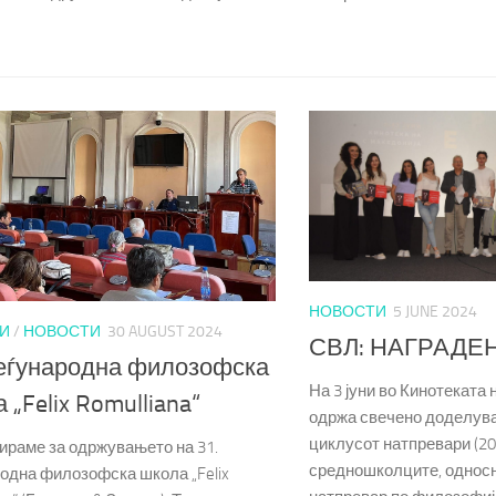
НОВОСТИ
5 JUNE 2024
И
/
НОВОСТИ
30 AUGUST 2024
СВЛ: НАГРАДЕ
еѓународна филозофска
На 3 јуни во Кинотеката 
 „Felix Romulliana“
одржа свечено доделува
циклусот натпревари (20
раме за одржувањето на 31.
средношколците, односн
одна филозофска школа „Felix