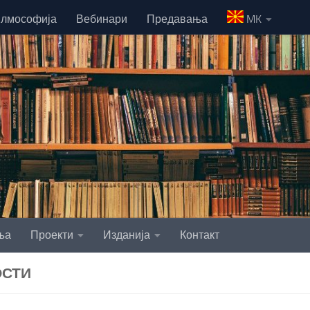
лмософија
Вебинари
Предавања
MK
ња
Проекти
Изданија
Контакт
ОСТИ