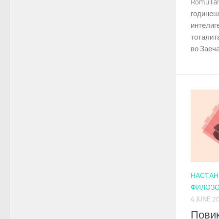
Romullia
годинеш
интелиге
тоталита
во Заеча
НАСТАН
ФИЛОЗО
4 JUNE 2
Повик