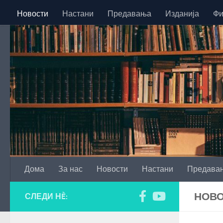
Новости
Настани
Предавања
Изданија
Фи
Skip to content
Дома
За нас
Новости
Настани
Предава
НОВ
СЛЕДИ НÈ: