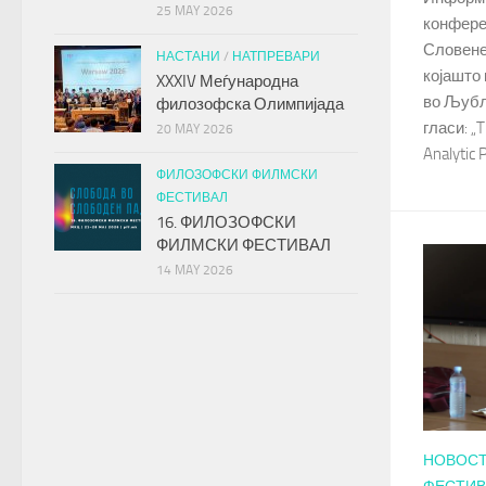
25 MAY 2026
конфере
Словене
НАСТАНИ
/
НАТПРЕВАРИ
којашто 
XXXIV Меѓународна
во Љубљ
филозофска Олимпијада
гласи: „
20 MAY 2026
Analytic 
ФИЛОЗОФСКИ ФИЛМСКИ
ФЕСТИВАЛ
16. ФИЛОЗОФСКИ
ФИЛМСКИ ФЕСТИВАЛ
14 MAY 2026
НОВОС