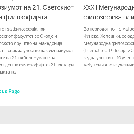
XXXII Меѓународ
зиумот на 21. Светскиот
филозофска оли
а филозофијата
Во периодот 16-19 мај во
тот за филозофија при
Финска, Хелсинки, се од
скиот факултет во Скопје и
Меѓународна филозофск
ското друштво на Македонија,
(International Philosophy 
ат Повик за учество на симпозиумот
зедоа учество 110 учесн
ите на 21. одбележување на
меѓу кои и двете ученички
от ден на филозофијата (21 ноември
мата на...
ous Page