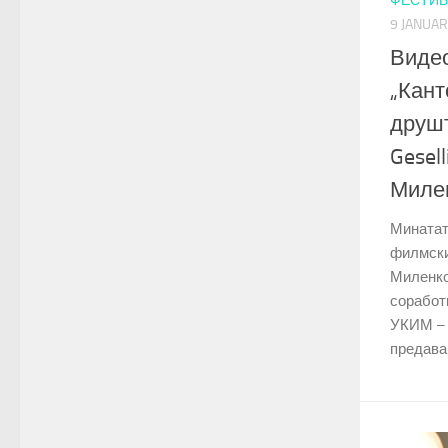
ФЕСТИВ
9 JANUAR
Виде
„Кант
друшт
Gesell
Миле
Минатата
филмски
Миленков
соработ
УКИМ – С
предавањ