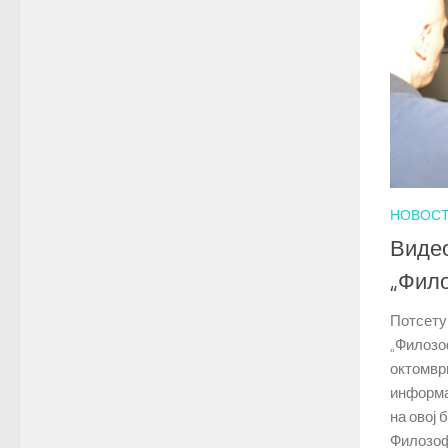
НОВОС
Видео
„Фило
Потсету
„Филозо
октомври
информа
на овој 
Филозоф