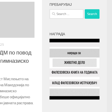
ПРЕБАРУВАЈ
Search
for:
НАГРАДА
025
ДМ по повод
 гимназиско
ст Мислењето на
на Македонија по
имназиско
 беше официјално
он јавната расправа.