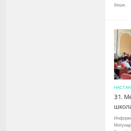
беше...
НАСТАН
31. М
школа
Информи
Меѓунар