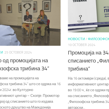
НОВОСТИ
/
ФИЛОЗОФСК
10 OCTOBER 2024
Промоција на 34.
ТИ
25 OCTOBER 2024
 од промоцијата на
списанието „Фи
зофска трибина 34“
трибина“
ваме на промоцијата на
На 16 октомври (среда),
фска трибина 34“ што се одржа на 16
информативниот центар –
 2024г. во Културно
во 19:00 ч., ќе се одржи 
тивниот центар – Скопје. Промотор
на списанието „Филозоф
број од списанието што го издава
„Филозофска трибина 34
ското друштво на Маекдонија
авторски...