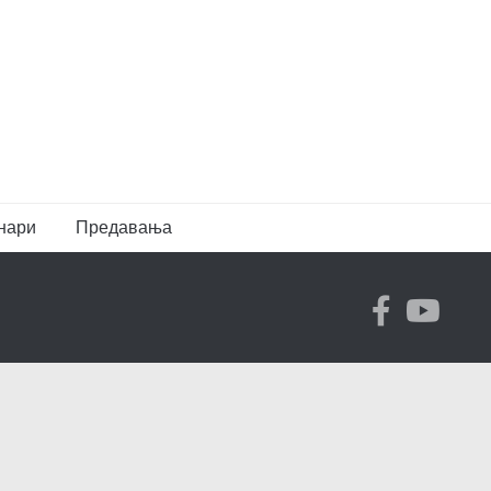
нари
Предавања