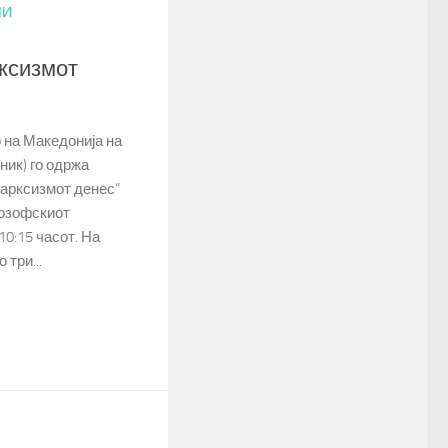
МИ
ксизмот
на Македонија на
рник) го одржа
арксизмот денес“
лозофскиот
10:15 часот. На
три...