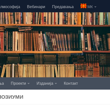
лмософија
Вебинари
Предавања
MK
ња
Проекти
Изданија
Контакт
ПОЗИУМИ