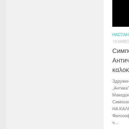
НАСТАН
15 MARC
Симп
Антич
καλοκ
Здружен
„Антика
Македони
Симпози
НА ΚΑΛΟ
Филозоф
ч....