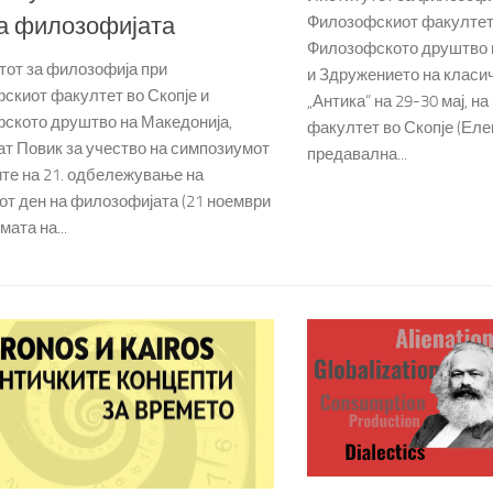
а филозофијата
Филозофскиот факултет 
Филозофското друштво 
тот за филозофија при
и Здружението на класи
скиот факултет во Скопје и
„Антика“ на 29-30 мај, 
ското друштво на Македонија,
факултет во Скопје (Ел
ат Повик за учество на симпозиумот
предавална...
ите на 21. одбележување на
от ден на филозофијата (21 ноември
мата на...