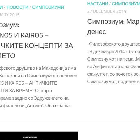
НАСТАНИ
/
СИМПОЗИУ
И
/
НОВОСТИ
/
СИМПОЗИУМИ
27 DECEMBER 2014
UARY 2015
Симпозиум: Мар
озиум:
денес
NOS И KAIROS −
Филозофското друштво 
ЧКИТЕ КОНЦЕПТИ ЗА
23 декември 2014 г. (вто
МЕТО
Симпозиумот на тема „М
во Амфитеатар 4 на Фи
ското друштво на Македонија има
факултет, со почеток во 
 Ве покани на Симпозиумот насловен
Симпозиумот, поделен во 
OS И KAIROS – АНТИЧКИТЕ
ТИ ЗА ВРЕМЕТО“ кој го
ираме заедно со Здружението на
 филолози „Антика“. Ова е наша...