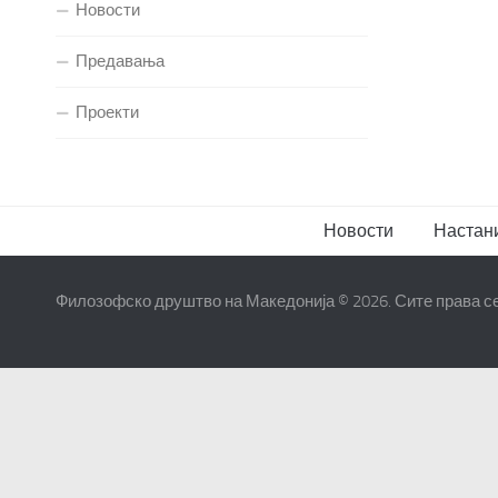
Новости
Предавања
Проекти
Новости
Настан
Филозофско друштво на Македонија © 2026. Сите права с