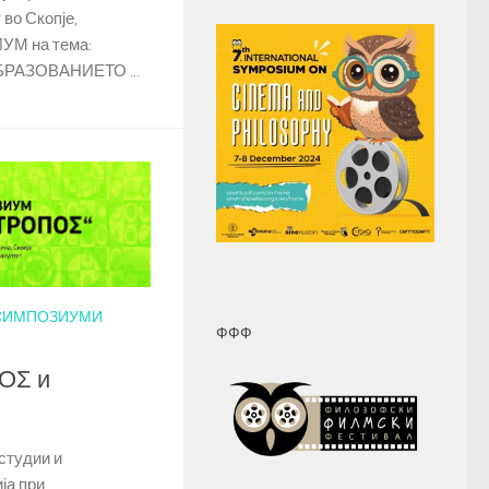
во Скопје,
ИУМ на тема:
РАЗОВАНИЕТО ...
СИМПОЗИУМИ
ФФФ
ΟΣ и
студии и
ја при