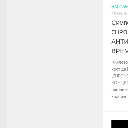
НАСТАН
23 FEBR
Симп
CHRO
АНТИ
ВРЕ
Филозоф
чест да
„CHRON
КОНЦЕП
организ
класични