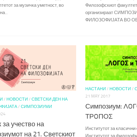
тетот за музичка уметност, во
Филозофскиот факултет 
а...
организираат СИМПОЗ
ФИЛОЗОФИЈАТА ВО ОБ
НАСТАНИ
/
НОВОСТИ
/
21 MAY 2017
И
/
НОВОСТИ
/
СВЕТСКИ ДЕН НА
Симпозиум: ΛOΓ
ФИЈАТА
/
СИМПОЗИУМИ
024
ΤΡOΠΟΣ
 за учество на
Институтот за класични 
зиумот на 21. Светскиот
Институтот за филозофи