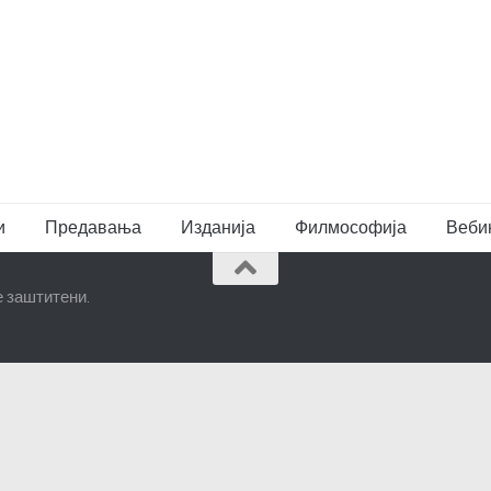
и
Предавања
Изданија
Филмософија
Веби
е заштитени.