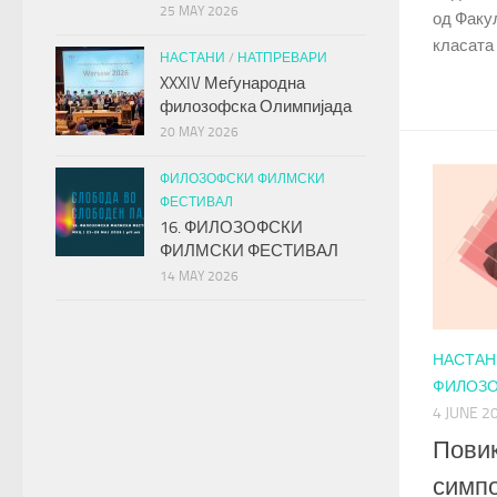
25 MAY 2026
од Факул
класата н
НАСТАНИ
/
НАТПРЕВАРИ
XXXIV Меѓународна
филозофска Олимпијада
20 MAY 2026
ФИЛОЗОФСКИ ФИЛМСКИ
ФЕСТИВАЛ
16. ФИЛОЗОФСКИ
ФИЛМСКИ ФЕСТИВАЛ
14 MAY 2026
НАСТАН
ФИЛОЗО
4 JUNE 2
Повик
симпо