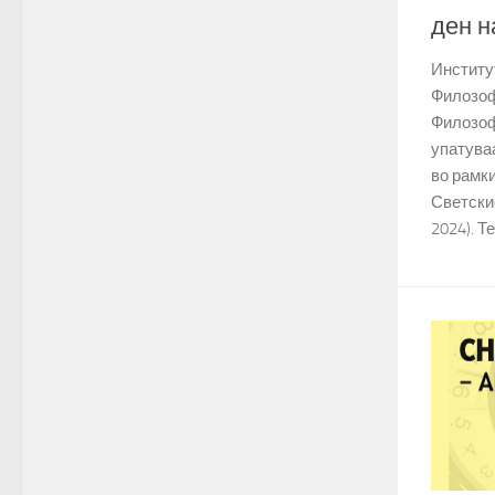
ден н
Институ
Филозоф
Филозоф
упатува
во рамк
Светски
2024). Те