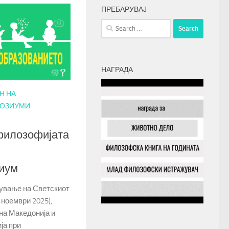
ПРЕБАРУВАЈ
Search
for:
НАГРАДА
Н НА
ОЗИУМИ
филозофијата
зиум
жување на Светскиот
 ноември 2025),
на Македонија и
ја при