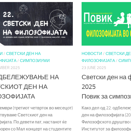
И
/
СВЕТСКИ ДЕН НА
НОВОСТИ
/
СВЕТСКИ ДЕ
ФИЈАТА
/
СИМПОЗИУМИ
ФИЛОЗОФИЈАТА
/
СИМП
MBER 2025
23 JUNE 2025
ОДБЕЛЕЖУВАЊЕ НА
Светски ден на 
СКИОТ ДЕН НА
2025
ОЗОФИЈАТА
Повик за симпо
ември (третиот четврток во месецот)
Како дел од 22. одбеле
ствуваме Светскиот ден на
ден на филозофијата (20
јата. По девети пат, настанот ќе
Филозофското друштво 
ворен со Мал концерт на студентите
Институтот за филозофи