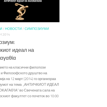
И
/
НОВОСТИ
/
СИМПОЗИУМИ
H 2014
озиум:
киот идеал на
αγαθία
ието на класични филолози
“ и Филозофското друштво на
ја на 12 март (2014) го организраа
умот на тема: „АНТИЧКИОТ ИДЕАЛ
ΚΑΓΑΘΊΑ“ во Свечената сала на
скиот факултет со почеток во 10:00