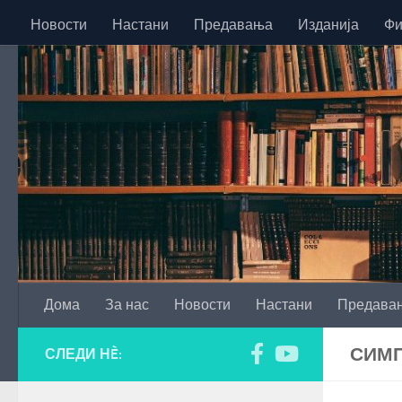
Новости
Настани
Предавања
Изданија
Фи
Skip to content
Дома
За нас
Новости
Настани
Предава
СИМ
СЛЕДИ НÈ: