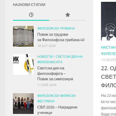
НАЈНОВИ СТАТИИ
ФИЛОЗОФСКА ТРИБИНА
Повик за трудови
за
Филозофска трибина
40
18 JULY 2026
НАСТАН
ФИЛОЗО
НОВОСТИ
/
СВЕТСКИ ДЕН НА
13 NOVE
ФИЛОЗОФИЈАТА
22. 
Светски ден на
филозофијата –
СВЕТ
Повик за симпозиум
ФИЛ
11 JUNE 2026
На 20 но
ФИЛОЗОФСКИ ФИЛМСКИ
ФЕСТИВАЛ
ќе го че
СВЛ 2026 – Наградени
филозофи
ученици
биде от