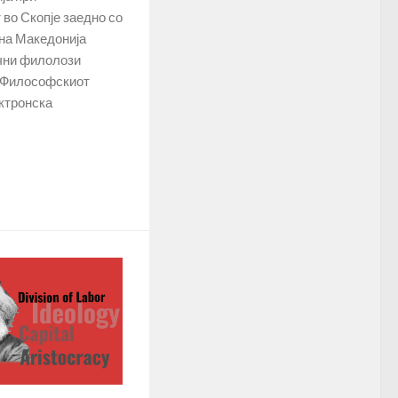
во Скопје заедно со
на Македонија
чни филолози
на Философскиот
ектронска