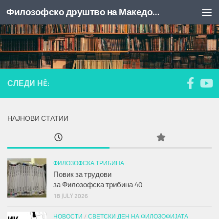
Филозофско друштво на Македонија
Skip to content
СЛЕДИ НÈ:
НАЈНОВИ СТАТИИ
ФИЛОЗОФСКА ТРИБИНА
Повик за трудови
за
Филозофска трибина
40
18 JULY 2026
НОВОСТИ
/
СВЕТСКИ ДЕН НА ФИЛОЗОФИЈАТА