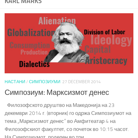
KARL MARKS
НАСТАНИ
/
СИМПОЗИУМИ
27 DECEMBER 2014
Симпозиум: Марксизмот денес
Филозофското друштво на Македонија на 23
декември 2014 г. (вторник) го одржа Симпозиумот на
тема „Марксизмот денес“ во Амфитеатар 4 на
Филозофскиот факултет, со почеток во 10:15 часот.
На Симпозиумот, поделен во три...