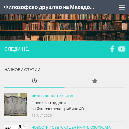
Филозофско друштво на Македонија
Skip to content
СЛЕДИ НÈ:
НАЈНОВИ СТАТИИ
ФИЛОЗОФСКА ТРИБИНА
Повик за трудови
за
Филозофска трибина
40
18 JULY 2026
НОВОСТИ
/
СВЕТСКИ ДЕН НА ФИЛОЗОФИЈАТА