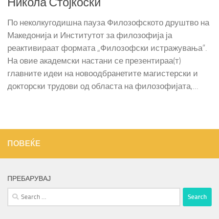
Никола Стојкоски
По неколкугодишна пауза Филозофското друштво на
Македонија и Институтот за филозофија ја
реактивираат формата „Филозофски истражувања“.
На овие академски настани се презентираа(т)
главните идеи на новоодбранетите магистерски и
докторски трудови од областа на филозофијата,...
ПОВЕЌЕ
ПРЕБАРУВАЈ
Search
for: