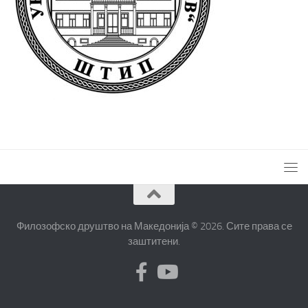
Филозофско друштво на Македонија © 2026. Сите права се
заштитени.