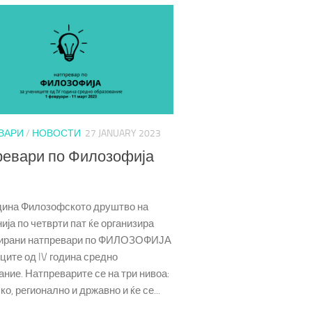
ВАРИ
/
НОВОСТИ
27 JANUARY 2023
ревари по Филозофија
дина Филозофското друштво на
ја по четврти пат ќе организира
ирани натпревари по ФИЛОЗОФИЈА
ците од IV година средно
ние. Натпреварите се на три нивоа:
о, регионално и државно и ќе се...