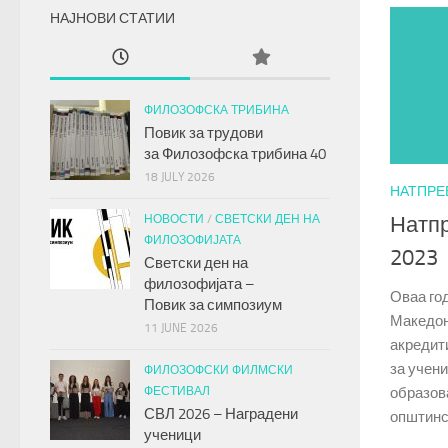
НАЈНОВИ СТАТИИ
ФИЛОЗОФСКА ТРИБИНА
Повик за трудови
за
Филозофска трибина
40
18 JULY 2026
НАТПРЕ
НОВОСТИ
/
СВЕТСКИ ДЕН НА
Натп
ФИЛОЗОФИЈАТА
2023
Светски ден на
филозофијата –
Оваа го
Повик за симпозиум
Македони
11 JUNE 2026
акредит
за учени
ФИЛОЗОФСКИ ФИЛМСКИ
ФЕСТИВАЛ
образова
СВЛ 2026 – Наградени
општинск
ученици