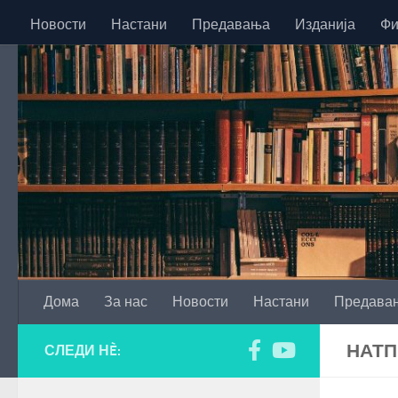
Новости
Настани
Предавања
Изданија
Фи
Skip to content
Дома
За нас
Новости
Настани
Предава
НАТП
СЛЕДИ НÈ: