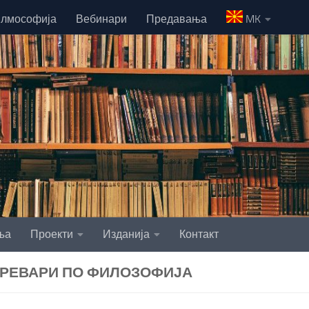
лмософија
Вебинари
Предавања
MK
ња
Проекти
Изданија
Контакт
РЕВАРИ ПО ФИЛОЗОФИЈА