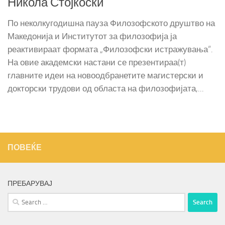
Никола Стојкоски
По неколкугодишна пауза Филозофското друштво на
Македонија и Институтот за филозофија ја
реактивираат формата „Филозофски истражувања“.
На овие академски настани се презентираа(т)
главните идеи на новоодбранетите магистерски и
докторски трудови од областа на филозофијата,...
ПОВЕЌЕ
ПРЕБАРУВАЈ
Search
for: