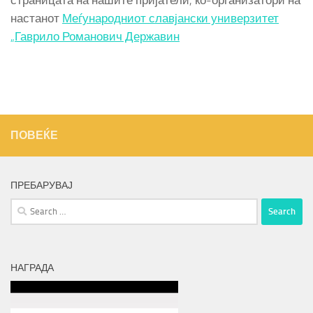
страницата на нашите пријатели, ко-организатори на
настанот
Меѓународниот славјански универзитет
„Гаврило Романович Державин
ПОВЕЌЕ
ПРЕБАРУВАЈ
Search
for:
НАГРАДА