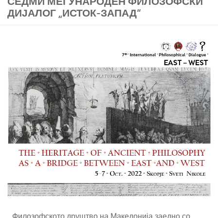
СЕДМИ МЕЃУНАРОДЕН ФИЛОЗОФСКИ
ДИЈАЛОГ „ИСТОК-ЗАПАД“
Филозофското друштво на Македонија заедно со