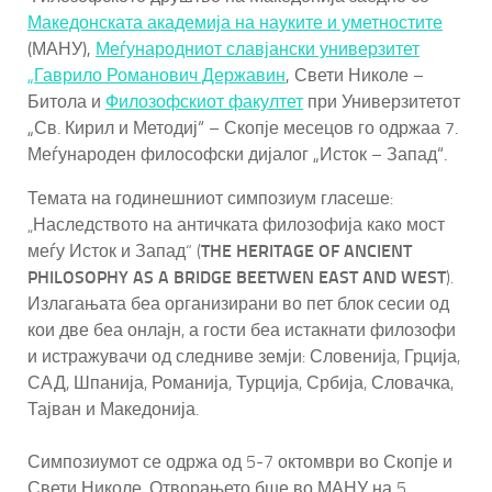
Македонската академија на науките и уметностите
(МАНУ),
Меѓународниот славјански универзитет
„Гаврило Романович Державин
, Свети Николе –
Битола и
Филозофскиот факултет
при Универзитетот
„Св. Кирил и Методиј“ – Скопје месецов го одржаа 7.
Меѓународен философски дијалог „Исток – Запад“.
Темата на годинешниот симпозиум гласеше:
„Наследството на античката филозофија како мост
меѓу Исток и Запад“ (
THE HERITAGE OF ANCIENT
PHILOSOPHY AS A BRIDGE BEETWEN EAST AND WEST
).
Излагањата беа организирани во пет блок сесии од
кои две беа онлајн, а гости беа истакнати филозофи
и истражувачи од следниве земји: Словенија, Грција,
САД, Шпанија, Романија, Турција, Србија, Словачка,
Тајван и Македонија.
Симпозиумот се одржа од 5-7 октомври во Скопје и
Свети Николе. Отворањето бше во МАНУ на 5