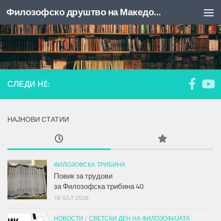
Филозофско друштво на Македонија
Skip to content
СЛЕДИ НÈ:
НАЈНОВИ СТАТИИ
ФИЛОЗОФСКА ТРИБИНА
Повик за трудови
за
Филозофска трибина
40
18 JULY 2026
НОВОСТИ
/
СВЕТСКИ ДЕН НА ФИЛОЗОФИЈАТА